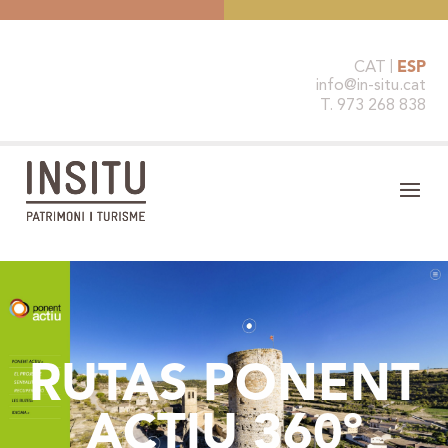
CAT
ESP
info@in-situ.cat
T. 973 268 838
RUTAS PONENT
ACTIU 360º