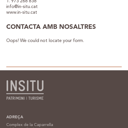
T. 973 268 838
info@in-situ.cat
www.in-situ.cat
CONTACTA AMB NOSALTRES
Oops! We could not locate your form.
ADREÇA
Complex de la Caparrella