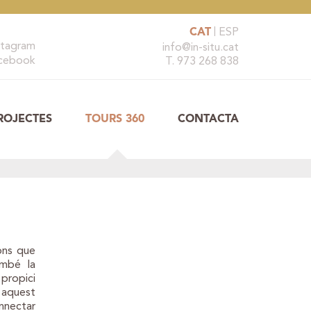
CAT
ESP
stagram
info@in-situ.cat
cebook
T. 973 268 838
ROJECTES
TOURS 360
CONTACTA
ions que
També la
propici
n aquest
onnectar