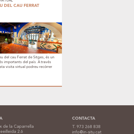
 VIRTUAL
U DEL CAU FERRAT
u del cau Ferrat de Sitges, és un
s importants del país. A través
ta visita virtual podreu recórrer
es seves sales.
A
CONTACTA
 de la Caparrella
T. 973 268 838
Ceeilleida 2.6
info@in-situ.cat