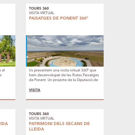
TOURS 360
VISITA VIRTUAL
º
PAISATGES DE PONENT 360º
u el
Us presentem una visita virtual 360º que
i
hem desenvolupat de les Rutes Paisatges
de Ponent. Un projecte de la Diputació de
Lleida on mostrem insitu el Patrimoni més
rellevant d'aquestes rutes: Castells, Pedra
VISITA
seca, Jaciments, Ermites, Paisatges, etc.
TOURS 360
VISITA VIRTUAL
EIDA
PATRIMONI DELS SECANS DE
LLEIDA