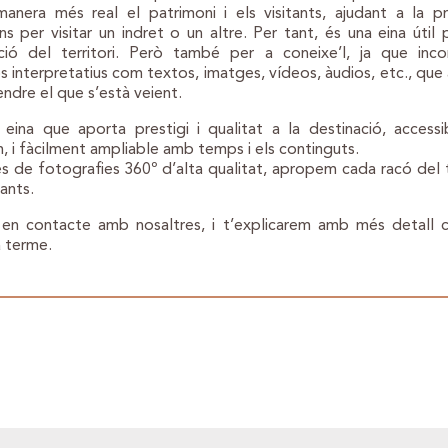
manera més real el patrimoni i els visitants, ajudant a la p
ns per visitar un indret o un altre. Per tant, és una eina útil 
ió del territori. Però també per a coneixe’l, ja que inc
s interpretatius com textos, imatges, vídeos, àudios, etc., que 
dre el que s’està veient.
 eina que aporta prestigi i qualitat a la destinació, accessi
 i fàcilment ampliable amb temps i els continguts.
s de fotografies 360º d’alta qualitat, apropem cada racó del t
tants.
 en contacte amb nosaltres
, i t’explicarem amb més detall 
 terme.