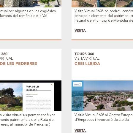
virtual per algunes de les esglésies
Visita Virtual 360° on podreu conèix
levants del romànic de la Val
principals elements del patrimoni cu
natural del municipi de Montoliu de
(el Segrià)
VISITA
 360
TOURS 360
 VIRTUAL
VISITA VIRTUAL
 DE LES PEDRERES
CEEI LLEIDA
 visita virtual us permet conèixer
Visitia Virtual 360º al Centre Europe
ments patrimonials de la Ruta de
d'Empreses i Innovació de Lleida
reres, al municipi de Preixana (
l). Podreu observar el paisatge de
VISITA