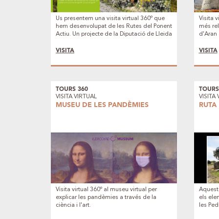
Us presentem una visita virtual 360º que
Visita 
hem desenvolupat de les Rutes del Ponent
més rel
Actiu. Un projecte de la Diputació de Lleida
d'Aran
on mostrem insitu el Patrimoni més
rellevant d'aquestes rutes: Castells, Pedra
VISITA
VISITA
seca, Jaciments, Ermites, Paisatges, etc.
TOURS 360
TOURS
VISITA VIRTUAL
VISITA
MUSEU DE LES PANDÈMIES
RUTA
Visita virtual 360º al museu virtual per
Aquesta
explicar les pandèmies a través de la
els ele
ciència i l'art.
les Ped
l'Urgel