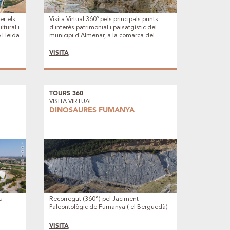
er els
Visita Virtual 360º pels principals punts
ltural i
d'interès patrimonial i paisatgístic del
 Lleida
municipi d'Almenar, a la comarca del
Segrià.
VISITA
TOURS 360
VISITA VIRTUAL
DINOSAURES FUMANYA
u
Recorregut (360°) pel Jaciment
Paleontològic de Fumanya ( el Berguedà)
VISITA