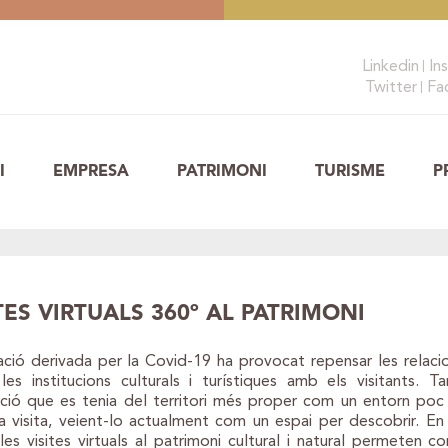
Linkedin
In
Twitter
Fa
I
EMPRESA
PATRIMONI
TURISME
P
TES VIRTUALS 360º AL PATRIMONI
ació derivada per la Covid-19 ha provocat repensar les relac
les institucions culturals i turístiques amb els visitants. 
ció que es tenia del territori més proper com un entorn poc 
a visita, veient-lo actualment com un espai per descobrir. E
 les visites virtuals al patrimoni cultural i natural permeten c