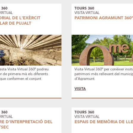
 360
TOURS 360
 VIRTUAL
VISITA VIRTUAL
RIAL DE L'EXÈRCIT
PATRIMONI AGRAMUNT 360
LAR DE PUJALT
sta Visita Virtual 360º podreu
Visita Virtual 360º per conèixer insit
r de primera mà els diferents
patrimoni més rellevant del municip
que conformen el conjunt
d'Agramunt.
nial del Memorial de l'Exèrcit
 de Pujalt.
VISITA
 360
TOURS 360
 VIRTUAL
VISITA VIRTUAL
RE D'INTERPRETACIÓ DEL
ESPAIS DE MEMÒRIA DE LL
SEC