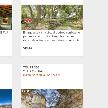
ESPAIS
En aquesta visita virtual podreu conèixer el
e
patrimoni construït al llarg dels segles
dins dels actuals espais naturals protegits
dels Secans de Lleida. Des de jaciments
arqueològics, construccions de pedra,
VISITA
trulls, peixeres, etc.
TOURS 360
VISITA VIRTUAL
PATRIMONI ALMENAR