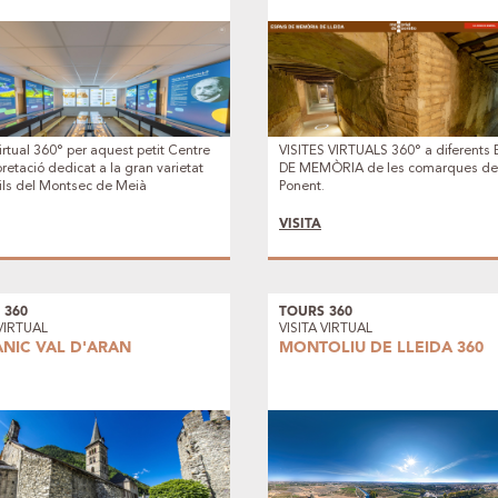
Virtual 360° per aquest petit Centre
VISITES VIRTUALS 360° a diferents 
pretació dedicat a la gran varietat
DE MEMÒRIA de les comarques d
ils del Montsec de Meià
Ponent.
VISITA
 360
TOURS 360
 VIRTUAL
VISITA VIRTUAL
NIC VAL D'ARAN
MONTOLIU DE LLEIDA 360