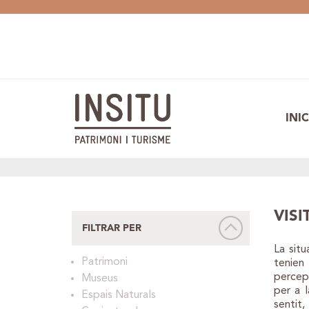
INIC
VISI
FILTRAR PER
La situ
Patrimoni
tenien 
percep
Museus
per a l
Espais Naturals
sentit,