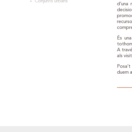
Conjunts urbans
d’una 
decisio
promoc
recurso
compren
És una
tothom,
A travé
als visi
Posa’t
duem a