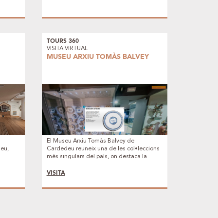
TOURS 360
VISITA VIRTUAL
MUSEU ARXIU TOMÀS BALVEY
El Museu Arxiu Tomàs Balvey de
seu,
Cardedeu reuneix una de les col•leccions
més singulars del país, on destaca la
ges,
Farmàcia Balvey, formada pel mobiliari
de les
original de 1780 i per més de 200 pots de
VISITA
es del
ceràmica de 1827.