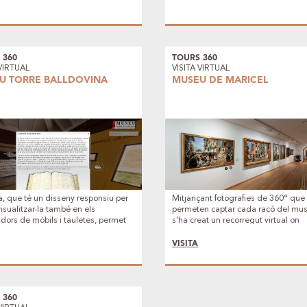
 Natural Protegit dels Secans de
s - Preixana, i conèixer amb detall
struccions de pedra seca.
 360
TOURS 360
 VIRTUAL
VISITA VIRTUAL
U TORRE BALLDOVINA
MUSEU DE MARICEL
ta, que té un disseny responsiu per
Mitjançant fotografies de 360° que
isualitzar-la també en els
permeten captar cada racó del mu
ors de mòbils i tauletes, permet
s'ha creat un recorregut virtual on
cada racó del Museu, triar l’idioma
s'incorporen recursos d'àudio, imat
o castellà) i crear a cada visitant el
text, i vídeos, per donar informació 
VISITA
pi recorregut, el qual es du a terme
sales, i de les obres més destacad
s de les icones que es troben a les
museu.
i que permeten desplaçar-se per
s- o bé través d'un menú
gable.
 360