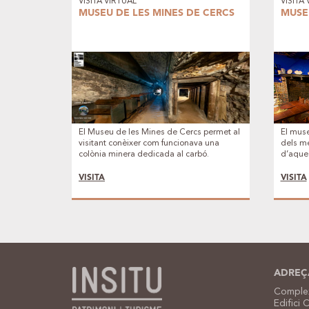
VISITA VIRTUAL
VISITA
MUSEU DE LES MINES DE CERCS
MUSE
El Museu de les Mines de Cercs permet al
El muse
visitant conèixer com funcionava una
dels mé
colònia minera dedicada al carbó.
d’aques
totes l
VISITA
VISITA
ADREÇ
Complex
Edifici 