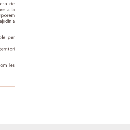
resa de
per a la
orporem
ajudin a
ble per
erritori
com les