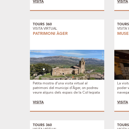
l'Espai
VISITA
VISITA
Beliane
les con
TOURS 360
TOURS
VISITA VIRTUAL
VISITA
PATRIMONI ÀGER
MUSE
Petita mostra d'una visita virtual al
La visi
patrimoni del municipi d'Àger, on podreu
poder v
veure alguns dels espais de la Col·legiata
navegad
de Sant Pere, els Portals, les Muralles, o el
captar 
Conjunt Patrimonial de Cas.
(català 
VISITA
VISITA
seu pro
a travé
sales -
aqueste
desple
TOURS 360
TOURS