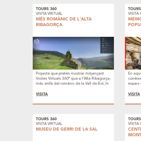
TOURS 360
TOURS
VISITA VIRTUAL
VISITA
MÉS ROMÀNIC DE L'ALTA
MEMO
RIBAGORÇA
POPU
Projecte que pretén mostrar mitjançant
En aque
Visites Virtuals 360º que a l'Alta Ribagorça,
conèixe
més enllà del romànic de la Vall de Boí, hi
espais 
ha un ric patrimoni d'esglésies, ermites i
patrimo
ponts que cal conèixer.
Popular
VISITA
VISITA
TOURS 360
TOURS
VISITA VIRTUAL
VISITA
MUSEU DE GERRI DE LA SAL
CENT
MONT