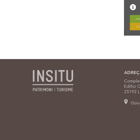
ADREÇ
Complex
Edifici 
25192 L
Goog