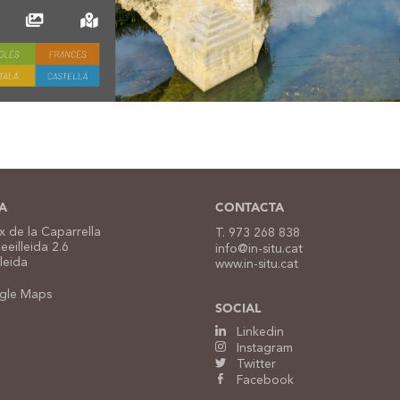
A
CONTACTA
 de la Caparrella
T. 973 268 838
Ceeilleida 2.6
info@in-situ.cat
leida
www.in-situ.cat
le Maps
SOCIAL
Linkedin
Instagram
Twitter
Facebook