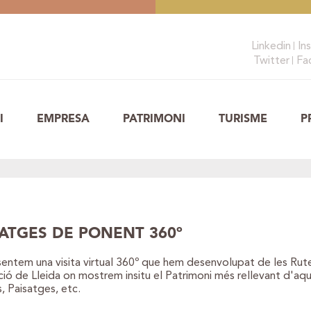
Linkedin
In
Twitter
Fa
I
EMPRESA
PATRIMONI
TURISME
P
SATGES DE PONENT 360º
entem una visita virtual 360º que hem desenvolupat de les Rut
ió de Lleida on mostrem insitu el Patrimoni més rellevant d'aqu
, Paisatges, etc.