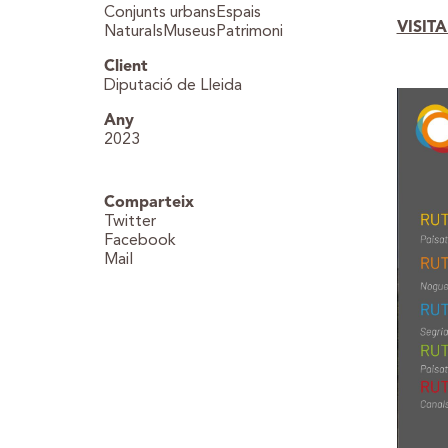
Conjunts urbansEspais
VISIT
NaturalsMuseusPatrimoni
Client
Diputació de Lleida
Any
2023
Comparteix
Twitter
Facebook
Mail