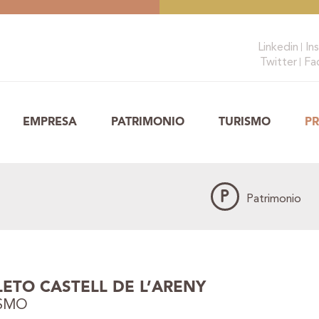
Linkedin
In
Twitter
Fa
EMPRESA
PATRIMONIO
TURISMO
P
P
Patrimonio
LETO CASTELL DE L’ARENY
SMO