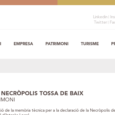
Linkedin
In
Twitter
Fa
I
EMPRESA
PATRIMONI
TURISME
P
L NECRÒPOLIS TOSSA DE BAIX
IMONI
ó de la memòria tècnica per a la declaració de la Necròpolis de