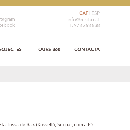
CAT
ESP
stagram
info@in-situ.cat
cebook
T. 973 268 838
ROJECTES
TOURS 360
CONTACTA
 la Tossa de Baix (Rosselló, Segrià), com a Bé