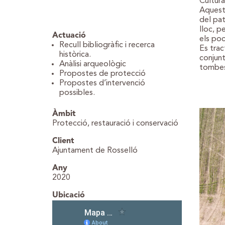
Cultura
Aquesta
del pat
lloc, p
Actuació
els poc
Recull bibliogràfic i recerca
Es trac
històrica.
conjunt
Anàlisi arqueològic
tombes 
Propostes de protecció
Propostes d’intervenció
possibles.
WordPr
Àmbit
Protecció, restauració i conservació
Client
Ajuntament de Rosselló
Any
2020
Ubicació