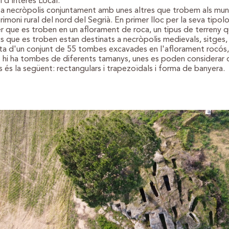
l d’Interès Local.
 necròpolis conjuntament amb unes altres que trobem als munic
rimoni rural del nord del Segrià. En primer lloc per la seva tip
er que es troben en un aflorament de roca, un tipus de terreny q
s que es troben estan destinats a necròpolis medievals, sitges, o
ta d'un conjunt de 55 tombes excavades en l'aflorament rocós,
 hi ha tombes de diferents tamanys, unes es poden considerar d'ad
és la següent: rectangulars i trapezoïdals i forma de banyera.
ess Gallery Free Version