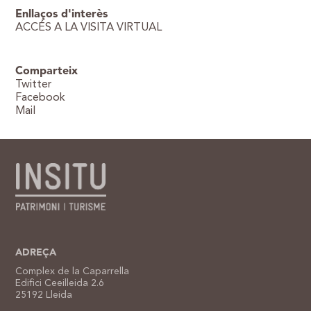
Enllaços d'interès
ACCÉS A LA VISITA VIRTUAL
Comparteix
Twitter
Facebook
Mail
ADREÇA
Complex de la Caparrella
Edifici Ceeilleida 2.6
25192 Lleida