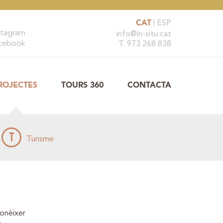
CAT
ESP
stagram
info@in-situ.cat
cebook
T. 973 268 838
ROJECTES
TOURS 360
CONTACTA
T
Turisme
onèixer