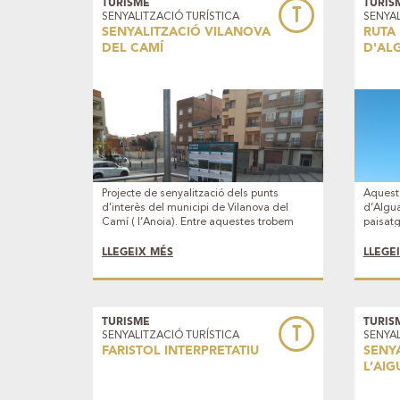
TURISME
TURIS
T
SENYALITZACIÓ TURÍSTICA
SENYAL
SENYALITZACIÓ VILANOVA
RUTA 
DEL CAMÍ
D'AL
Projecte de senyalització dels punts
Aquest 
d’interès del municipi de Vilanova del
d’Algua
Camí ( l’Anoia). Entre aquestes trobem
paisatg
elements com l'església de Sant Hilari,
fruiters
Can Muscons, l'antic rentador, el Parc
destaq
LLEGEIX MÉS
LLEGE
Fluvial, o edificis del nucli antic que
d’inter
mostren encara elements arquitectònics
la Mata
del passat. També hem volgut remarcar
el més 
l'evolució urbanística viscuda al poble en
Natural
els darrers 50 anys, que ajuda a entendre
Noguer
TURISME
TURIS
T
SENYALITZACIÓ TURÍSTICA
SENYAL
l'actual Vilanova.
FARISTOL INTERPRETATIU
SENY
L’AIG