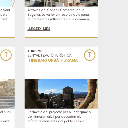
de Sant
A través del Consell Comarcal de la
 dels
Segarra, es va fer un recerca dels punts
itzat
d’interès més rellevants de la comarca,
mita de
per a la seva posterior senyalització
interpretativa. Es va incloure un element
LLEGEIX MÉS
per municipi.
TURISME
T
T
SENYALITZACIÓ TURÍSTICA
ITINERARI URBÀ TIURANA
el nucli
Redacció del projecte per a l’adequació
de l’itinerari urbà per descobrir els
des amb
diferents elements del poble vell de
triat
Tiurana que van sobreviure la pujada de