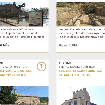
 i senyalització d’una ruta
Preparació i redacció dels contingut
da a l’aprofitament històric de
elements gràfics d’acompanyament
al municipi de Torrefeta i Florejacs.
la senyalització interpretativa dels
diferents espais de l’itinerari per la 
dels Horts, ubicada entre Maials i
IX MÉS
LLEGEIX MÉS
Llardecans. Un recorregut a través 
qual conèixer diferents elements
d’arquitectura popular d’interès c
petit mas, un safareig, marges, pous
ME
TURISME
T
ITZACIÓ TURÍSTICA
SENYALITZACIÓ TURÍSTICA
ALITZACIÓ CASTELL
SENYALITZACIÓ TURÍSTICA
 ARENY - FÍGOLS
ST. MARTÍ DE TOUS