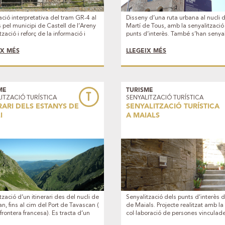
ió interpretativa del tram GR-4 al
Disseny d’una ruta urbana al nucli 
 pel municipi de Castell de l’Areny
Martí de Tous, amb la senyalització
zació i reforç de la informació i
punts d’interès. També s’han senyal
ment del sender del coll de
una ruta ja existent, direcció a l’Er
 a Ensija per la font dels cóms.
Sentfores i la Fou
IX MÉS
LLEGEIX MÉS
ME
TURISME
T
ITZACIÓ TURÍSTICA
SENYALITZACIÓ TURÍSTICA
RARI DELS ESTANYS DE
SENYALITZACIÓ TURÍSTICA
I
A MAIALS
tzació d’un itinerari des del nucli de
Senyalització dels punts d’interès d
n, fins al cim del Port de Tavascan (
de Maials. Projecte realitzat amb la
frontera francesa). Es tracta d’un
col·laboració de persones vincula
ri amb una importància històrica
les entitats del poble, els quals han 