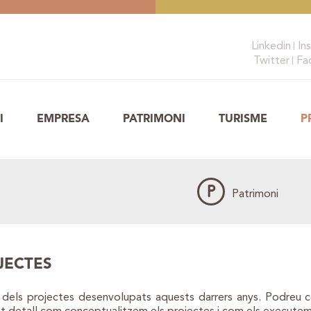
Linkedin
In
Twitter
Fa
I
EMPRESA
PATRIMONI
TURISME
P
P
Patrimoni
JECTES
a dels projectes desenvolupats aquests darrers anys. Podreu c