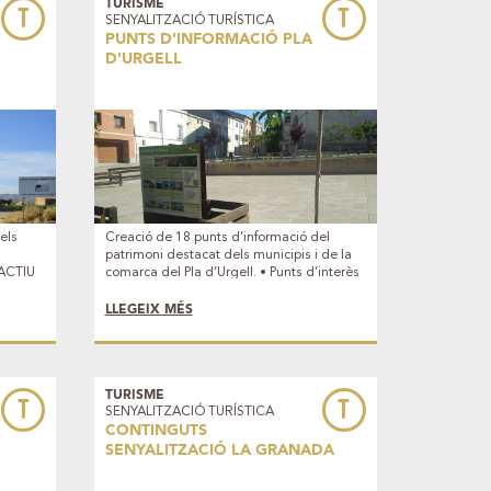
TURISME
T
T
SENYALITZACIÓ TURÍSTICA
PUNTS D'INFORMACIÓ PLA
D'URGELL
els
Creació de 18 punts d’informació del
patrimoni destacat dels municipis i de la
 ACTIU
comarca del Pla d’Urgell. • Punts d’interès
 amb un
local • Estany d’Ivars i Vila-sana • Canals
el
d’Urgell • La Serra • Rutes PONENT ACTIU
LLEGEIX MÉS
L’actuació s’emmarca en el projecte
s,
PONENT ACTIU que promou la Diputació
scarp.
de Lleida amb un ajut FEDER, i en
l
col•laboració amb el Consell Comarcal del
rià.
Pla d’Urgell, i els municipis de Barbens,
TURISME
T
T
SENYALITZACIÓ TURÍSTICA
Bell-lloc d'Urgell, Bellvís, Castellnou de
CONTINGUTS
Seana, Fondarella, Golmés, Ivars d'Urgell,
Linyola, Miralcamp, Mollerussa, Palau
SENYALITZACIÓ LA GRANADA
d'Anglesola, Poal, Sidamon, Torregrossa,
Vilanova de, Bellpuig, i Vila-sana