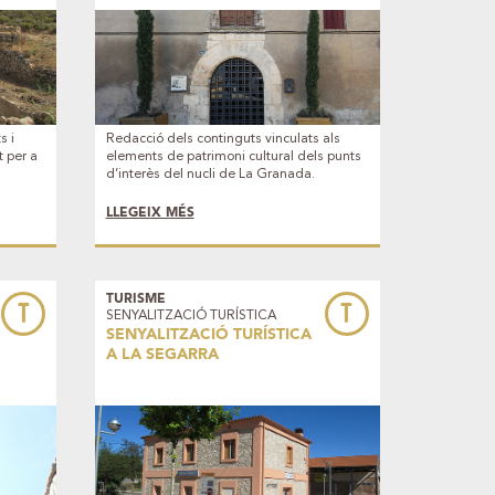
s i
Redacció dels continguts vinculats als
 per a
elements de patrimoni cultural dels punts
d’interès del nucli de La Granada.
Vall
LLEGEIX MÉS
del
om un
, etc.
TURISME
T
T
SENYALITZACIÓ TURÍSTICA
SENYALITZACIÓ TURÍSTICA
A LA SEGARRA