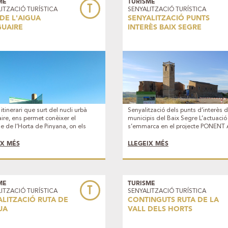
ME
TURISME
T
ITZACIÓ TURÍSTICA
SENYALITZACIÓ TURÍSTICA
DE L'AIGUA
SENYALITZACIÓ PUNTS
GUAIRE
INTERÈS BAIX SEGRE
itinerari que surt del nucli urbà
Senyalització dels punts d’interès d
ire, ens permet conèixer el
municipis del Baix Segre L’actuació
e de l’Horta de Pinyana, on els
s’emmarca en el projecte PONENT
 són els protagonistes, i on
que promou la Diputació de Lleida
uen elements patrimonials
ajut FEDER, i en col•laboració amb 
IX MÉS
LLEGEIX MÉS
ès com l’antiga colònia industrial de
Consell Comarcal del Segrià, i els
 de Pinyana, el Canal de Pinyana (
municipis de Torres de Segre, Sose
antic de Catalunya), o l’Espai
Seròs, Massalcoreig, i la Granja d’E
 Protegit de l’Aiguabarreig Segre –
En el projecte també ha participat e
a Ribagorçana.
Centre d’Estudis Comarcals del Seg
ME
TURISME
T
ITZACIÓ TURÍSTICA
SENYALITZACIÓ TURÍSTICA
ALITZACIÓ RUTA DE
CONTINGUTS RUTA DE LA
UA
VALL DELS HORTS