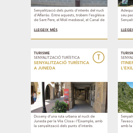
Senyalització dels punts d’interès del nucli
Adequac
d’Alfarràs. Entre aquests, trobem l’església
seu pas
de Sant Pere, el Molí medieval, el Canal de
Senyalit
Pinyana, el Pont Vell, i l’església de Sant
manteni
Nicolau d’Andaní.
Fumanya
LLEGEIX MÉS
LLEGE
TURISME
TURIS
T
SENYALITZACIÓ TURÍSTICA
SENYAL
SENYALITZACIÓ TURÍSTICA
ITINE
A JUNEDA
L’EXIL
Disseny d’una ruta urbana al nucli de
Senyali
Juneda per la Vila Closa i l’Eixample, amb
Tavasca
la senyalització dels punts d’interès.
amb la 
També s’han senyalitzat dues rutes ja
itinera