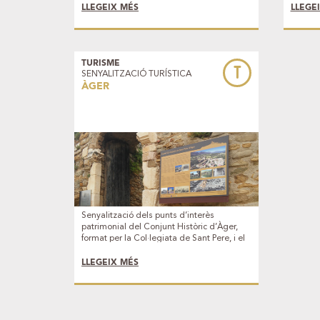
existents a la Banqueta de Juneda, i la
relleva
LLEGEIX MÉS
LLEGE
ruta Entre Canals,
per est
TURISME
T
SENYALITZACIÓ TURÍSTICA
ÀGER
Senyalització dels punts d’interès
patrimonial del Conjunt Històric d’Àger,
format per la Col·legiata de Sant Pere, i el
Nucli Antic d’Àger, declarats Bé Cultural
d’Interès Nacional.
LLEGEIX MÉS